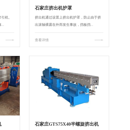
石家庄挤出机护罩
牵引机、
挤出机通过设置上挤出机护罩，防止由于挤
..
出滚轴裸露在外而发生事故，挡板挡...
查看详情
机
石家庄GTS75X40半螺旋挤出机