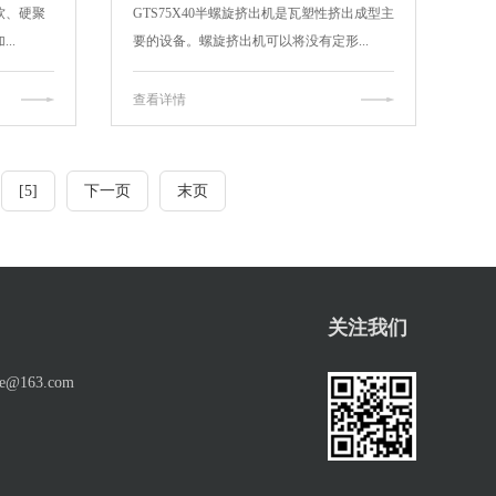
软、硬聚
GTS75X40半螺旋挤出机是瓦塑性挤出成型主
..
要的设备。螺旋挤出机可以将没有定形...
查看详情
[5]
下一页
末页
关注我们
xie@163.com