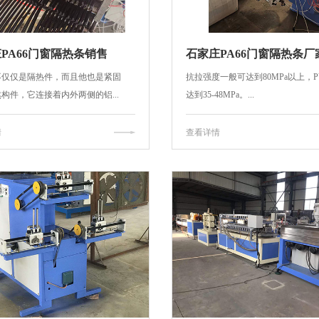
PA66门窗隔热条销售
石家庄PA66门窗隔热条厂
不仅仅是隔热件，而且他也是紧固
抗拉强度一般可达到80MPa以上，P
构件，它连接着内外两侧的铝...
达到35-48MPa。...
情
查看详情