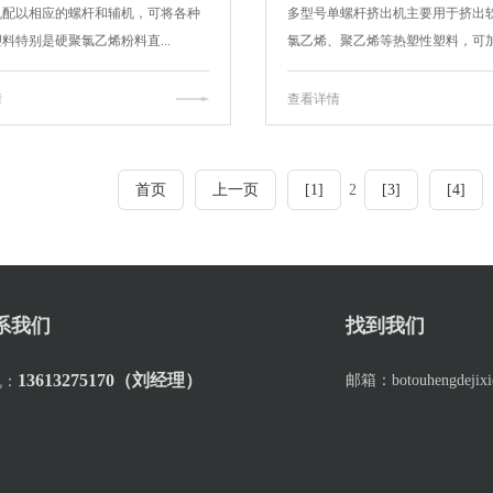
机配以相应的螺杆和辅机，可将各种
多型号单螺杆挤出机主要用于挤出
料特别是硬聚氯乙烯粉料直...
氯乙烯、聚乙烯等热塑性塑料，可加.
情
查看详情
首页
上一页
[1]
2
[3]
[4]
系我们
找到我们
13613275170（刘经理）
邮箱：
botouhengdeji
机：