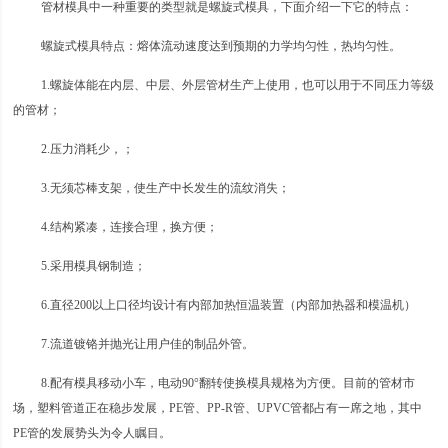
管材模具中一种重要的类型就是螺旋式模具，下面介绍一下它的特点：
螺旋式模具特点：熔体流动速度达到预期的力学均匀性，热均匀性。
1.螺旋体能在内层、中层、外层管材生产上使用，也可以用于不同压力等级
的管材；
2.压力消耗少，；
3.无须芯棒支架，使生产中长发生的流纹消失；
4.结构紧凑，连接合理，换方便；
5.采用模具钢制造；
6.直径200以上口径均设计有内部加热恒温装置（内部加热器和模温机）
7.流道镀铬并抛光让用户佳的制品外管。
8.配有模具移动小车，电动90°翻转使换模具规格为方便。目前的管材市
场，塑料管道正在稳步发展，PE管、PP-R管、UPVC管都占有一席之地，其中
PE管的发展势头为令人瞩目。