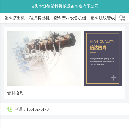
泊头市恒德塑料机械设备制造有限公司
塑料挤出机
硅胶挤出机
塑料型材设备机组
塑料波纹管成型机
塑料棒材生产机组
螺杆挤出机
橡胶挤出机
挤出模具
PA66门窗隔热条
缠绕机
配件系列
管材模具
电话：
13613275170