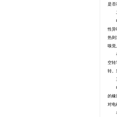
是否
性异
热则
嗅觉
空转
转。
的橡
对电