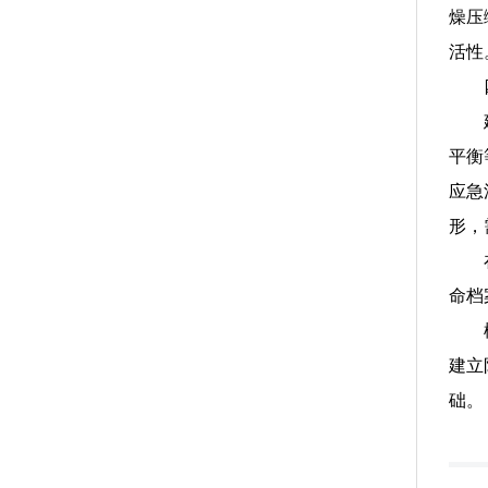
燥压
活性
平衡
应急
形，
命档
建立
础。