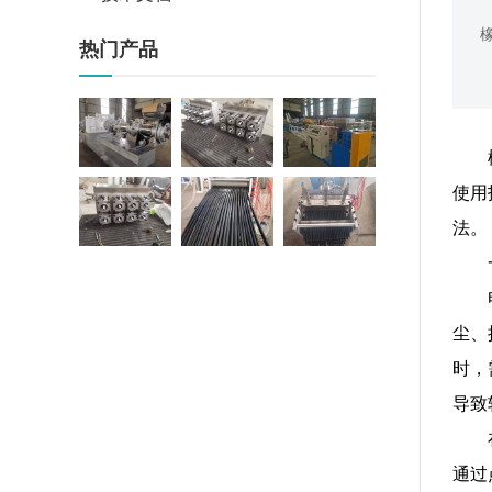
热门产品
石家庄橡皮
石家庄尼龙
石家庄尼龙
（丁晴，合
（pA）管材
（pA）管材
成橡胶，氯
（薄壁管，
（薄壁管，
使用
丁橡胶，氯
石家庄尼龙
厚壁管）挤
石家庄PA66
厚壁管）挤
石家庄PA66
化聚乙烯橡
（pA）管材
出设备生产
门窗隔热条
出设备生产
门窗隔热条
法。
胶，等）脱
（薄壁管，
线
5
线
4
水造粒机生
厚壁管）模
产线
具
尘、
时，
导致
通过