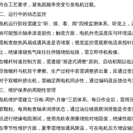
符合工艺要求，避免因频率突变引发电机过载。
二、运行中的动态监控
电机运行阶段需建立"听、摸、看、闻"四维监测体系。听觉上
响可能预示轴承滚道损伤；触觉方面，电机外壳温度应与环境温
需检查散热风扇或通风道是否堵塞；视觉监控需观察电流表指针
上，绝缘漆烧焦气味往往伴随绕组短路，需立即停机检修。
在螺杆转速控制方面，需遵循"渐进式调整"原则。启动初期以
导致螺杆与机筒干摩擦。生产过程中若需调整挤出量，应通过变
对于双螺杆挤出机，需确定两电机同步性，通过编码器反馈信号
三、维护保养的周期性管理
电机维护需建立"日检-周护-月修"三层体系。每日作业后，需
胶颗粒。每周检查轴承润滑状态，通过油位镜观察润滑脂是否变
机进行绝缘电阻测试，使用兆欧表测量绕组对地阻值，绝缘性能
在季节性维护方面，夏季需增加通风降温，可在电机后方增设轴